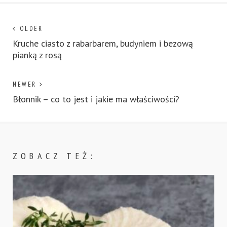
Nawigacja
Next
OLDER
post:
Kruche ciasto z rabarbarem, budyniem i bezową
wpisu
pianką z rosą
Previous
NEWER
post:
Błonnik – co to jest i jakie ma właściwości?
ZOBACZ TEŻ: